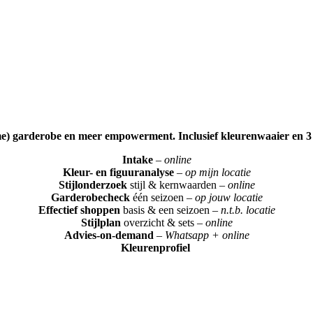
zame) garderobe en meer empowerment. Inclusief kleurenwaaier en
Intake
–
online
Kleur- en figuuranalyse
–
op mijn locatie
Stijlonderzoek
stijl & kernwaarden –
online
Garderobecheck
één seizoen –
op jouw locatie
Effectief shoppen
basis & een seizoen –
n.t.b. locatie
Stijlplan
overzicht & sets –
online
Advies-on-demand
–
Whatsapp + online
Kleurenprofiel