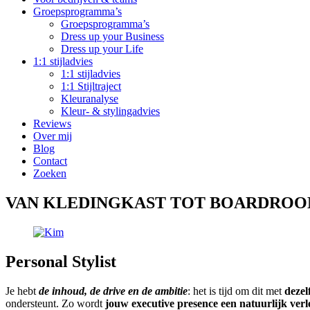
Groepsprogramma’s
Groepsprogramma’s
Dress up your Business
Dress up your Life
1:1 stijladvies
1:1 stijladvies
1:1 Stijltraject
Kleuranalyse
Kleur- & stylingadvies
Reviews
Over mij
Blog
Contact
Zoeken
VAN KLEDINGKAST TOT BOARDRO
Personal Stylist
Je hebt
de inhoud, de drive en de ambitie
: het is tijd om dit met
dezel
ondersteunt. Zo wordt
jouw executive presence een natuurlijk ver