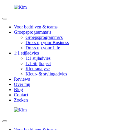
Voor bedrijven & teams
Groepsprogramma’s
Groepsprogramma’s
Dress up your Business
Dress up your Life
1:1 stijladvies
1:1 stijladvies
1:1 Stijltraject
Kleuranalyse
Kleur- & stylingadvies
Reviews
Over mij
Blog
Contact
Zoeken
Voor bedrijven & teams